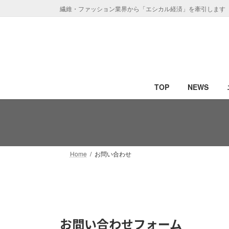
コ
ナ
繊維・ファッション業界から「エシカル経済」を牽引します
ン
ビ
テ
ゲ
ン
ー
ツ
シ
へ
ョ
ス
ン
TOP
NEWS
キ
に
ッ
移
プ
動
Home
お問い合わせ
お問い合わせフォーム