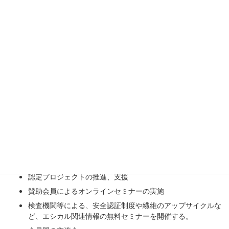
常任理事 林英俊 岸田眞一 川口亮
理事 木口信雄 大塚小百合 古市和典（新任）
監査 田代雄久 三宅佳輔
古市理事より、自己紹介と日本の会員企業のものづくりを海外に
向けて売り出すサポートについての提案と取り組みの発表があり
ました。
第3期事業計画案について
メールマガジンの発行
１ヵ月に４回程度、会員に向けてエシカルファッション協議
会WEBサイトの新着記事の紹介や、有益な情報を盛り込ん
だメールマガジンを発行する。
各認証団体との提携
認定プロジェクトの推進、支援
賛助会員によるオンラインセミナーの実施
検査機関等による、安全認証制度や繊維のアップサイクルな
ど、エシカル関連情報の無料セミナーを開催する。