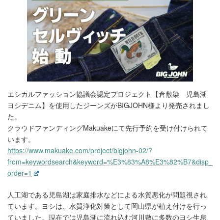
エシカルファッション協議会認定プロジェクト【倉敷染 児島湖
ヨシデニム】を使用したジーンズがBIGJOHN様より発売されまし
た。
クラウドファンディングMakuakeにて先行予約を受け付けられて
います。
https://www.makuake.com/project/bigjohn-02/?
from=keywordsearch&keyword=%E3%83%A8%E3%82%B7&disp_
order=1
人工湖である児島湖は家庭排水などによる水質悪化が問題視され
ています。ヨシは、水質浄化対策として岡山県が植え付けを行っ
ていました。現在では児島湖に流れ込む河川敷に多数のヨシ生息