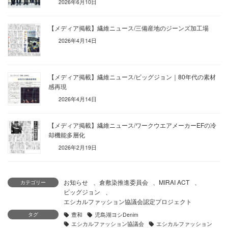
2026年6月10日
【メディア掲載】繊維ニュース/三備産地のジーンズ加工場
2026年4月14日
【メディア掲載】繊維ニュース/ビッグジョン｜80年代の素材
感再現
2026年4月14日
【メディア掲載】繊維ニュース/ワークウエアメーカーEFの冷
却機能多層化
2026年2月19日
お知らせ
、
倉敷染推進委員会
、
MIRAI ACT
、
カテゴリー
ビッグジョン
、
エシカルファッション協議会認定プロジェクト
タグ
豊和
児島湖ヨシDenim
エシカルファッション協議会
エシカルファッション