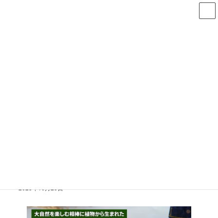
コ
ナ
ン
ビ
テ
ゲ
ン
ー
ツ
シ
へ
ョ
新着情報
ス
ン
キ
に
ッ
移
Home
新着情報
お知らせ
プ
動
【認定プロジェクト】倉敷染児島湖ヨシDenimのジーンズが発売されました
【認定プロジェクト】倉敷染児
島湖ヨシDenimのジーンズが発
売されました
2023年10月25日