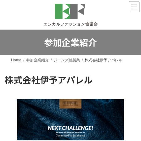
コ
ナ
ン
ビ
テ
ゲ
ン
ー
ツ
シ
へ
ョ
参加企業紹介
ス
ン
キ
に
ッ
移
Home
参加企業紹介
ジーンズ縫製業
株式会社伊予アパレル
プ
動
株式会社伊予アパレル