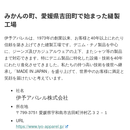
みかんの町、愛媛県吉田町で始まった縫製
工場
伊予アパレルは、1973年の創業以来、お客様と40年以上にわたり
信頼を築き上げてきた縫製工場です。デニム・チノ製品を中心
に、ジーンズ及びカジュアルウェアの上下、またシャツ等の製品
まで対応できます。特にデニム製品に特化した設備・技術を40年
にわたり進化させてきました。私たちの持つ高い技術を後世へ継
承し「MADE IN JAPAN」を盛り上げて、世界中のお客様に満足と
笑顔を届けたいと考えています。
社名
伊予アパレル株式会社
所在地
〒799-3751 愛媛県宇和島市吉田町沖村乙３２－１
URL
https://www.iyo-apparel.jp/