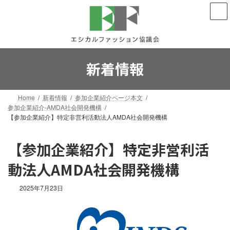
コ
ナ
ン
ビ
テ
ゲ
ン
ー
ツ
シ
へ
ョ
新着情報
ス
ン
キ
に
ッ
移
Home
新着情報
参加企業紹介ページ本文
プ
動
参加企業紹介-AMDA社会開発機構
【参加企業紹介】特定非営利活動法人AMDA社会開発機構
【参加企業紹介】特定非営利活
動法人AMDA社会開発機構
2025年7月23日