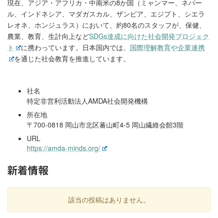
現在、アジア・アフリカ・中南米の8か国（ミャンマー、ネパー
ル、インドネシア、マダガスカル、ザンビア、エジプト、シエラ
レオネ、ホンジュラス）において、約80名のスタッフが、保健、
農業、教育、生計向上など
SDGs達成に向けた社会開発プロジェク
ト
に携わっています。日本国内では、
国際理解教育や企業連携
を通じた社会教育を推進しています。
社名
特定非営利活動法人AMDA社会開発機構
所在地
〒700-0818 岡山市北区蕃山町4-5 岡山繊維会館3階
URL
https://amda-minds.org/
新着情報
該当の投稿はありません。