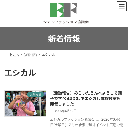
コ
ナ
ン
ビ
テ
ゲ
ン
ー
ツ
シ
へ
ョ
新着情報
ス
ン
キ
に
ッ
移
Home
新着情報
エシカル
プ
動
エシカル
【活動報告】みらいたうんへようこそ親
お知らせ
子で学べるSDGsでエシカル体験教室を
開催しました
2026年6月10日
エシカルファッション協議会は、2026年6月6
日(土曜日）アリオ倉敷で屋外イベント広場で開