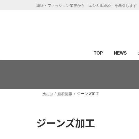
コ
ナ
繊維・ファッション業界から「エシカル経済」を牽引します
ン
ビ
テ
ゲ
ン
ー
ツ
シ
へ
ョ
ス
ン
TOP
NEWS
キ
に
ッ
移
プ
動
Home
新着情報
ジーンズ加工
ジーンズ加工