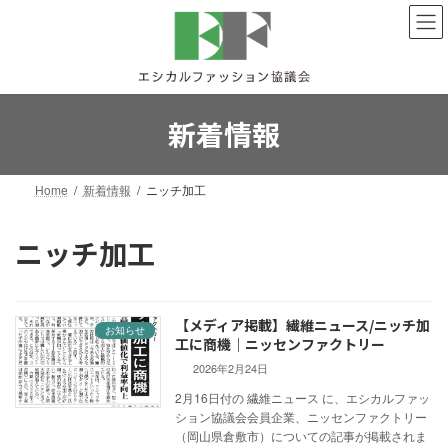
コ
ナ
ン
ビ
テ
ゲ
ン
ー
ツ
シ
へ
ョ
新着情報
ス
ン
キ
に
ッ
移
Home
新着情報
ニッチ加工
プ
動
ニッチ加工
【メディア掲載】繊維ニュース/ニッチ加
お知らせ
工に商機｜ニッセンファクトリー
2026年2月24日
2月16日付の 繊維ニュース に、エシカルファッ
ション協議会会員企業、ニッセンファクトリー
（岡山県倉敷市）についての記事が掲載されま