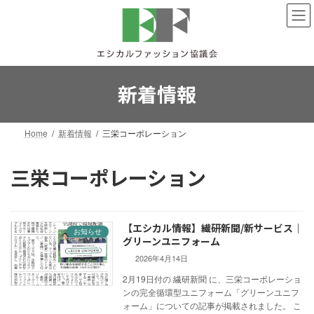
コ
ナ
ン
ビ
テ
ゲ
ン
ー
ツ
シ
へ
ョ
新着情報
ス
ン
キ
に
ッ
移
Home
新着情報
三栄コーポレーション
プ
動
三栄コーポレーション
【エシカル情報】繊研新聞/新サービス｜
お知らせ
グリーンユニフォーム
2026年4月14日
2月19日付の 繊研新聞 に、三栄コーポレーショ
ンの完全循環型ユニフォーム「グリーンユニフ
ォーム」についての記事が掲載されました。 こ