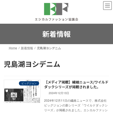
コ
ナ
ン
ビ
テ
ゲ
ン
ー
ツ
シ
へ
ョ
新着情報
ス
ン
キ
に
ッ
移
Home
新着情報
児島湖ヨシデニム
プ
動
児島湖ヨシデニム
【メディア掲載】繊維ニュース/ワイルド
ビッグジョン
ダックシリーズが掲載されました。
2024年12月13日
2024年12月11日の繊維ニュースで、株式会社
ビッグジョンの新シリーズ「ワイルドダックシ
リーズ」が掲載されました。エシカルファッシ