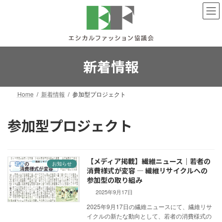
コ
ナ
ン
ビ
テ
ゲ
ン
ー
ツ
シ
へ
ョ
新着情報
ス
ン
キ
に
ッ
移
Home
新着情報
参加型プロジェクト
プ
動
参加型プロジェクト
【メディア掲載】繊維ニュース｜若者の
お知らせ
消費様式が変容 ― 繊維リサイクルへの
参加型の取り組み
2025年9月17日
2025年9月17日の繊維ニュースにて、繊維リサ
イクルの新たな動向として、若者の消費様式の