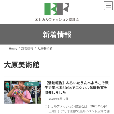
コ
ナ
ン
ビ
テ
ゲ
ン
ー
ツ
シ
へ
ョ
新着情報
ス
ン
キ
に
ッ
移
Home
新着情報
大原美術館
プ
動
大原美術館
【活動報告】みらいたうんへようこそ親
お知らせ
子で学べるSDGsでエシカル体験教室を
開催しました
2026年6月10日
エシカルファッション協議会は、2026年6月6
日(土曜日）アリオ倉敷で屋外イベント広場で開