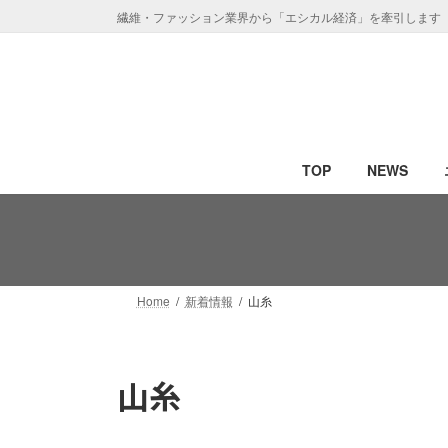
コ
ナ
繊維・ファッション業界から「エシカル経済」を牽引します
ン
ビ
テ
ゲ
ン
ー
ツ
シ
へ
ョ
ス
ン
TOP
NEWS
キ
に
ッ
移
プ
動
Home
新着情報
山糸
山糸