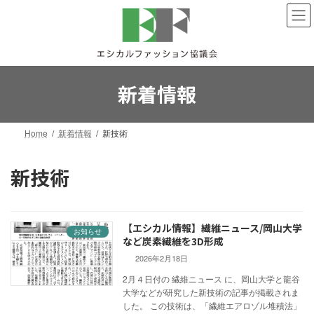
コ
ナ
ン
ビ
テ
ゲ
ン
ー
ツ
シ
へ
ョ
新着情報
ス
ン
キ
に
ッ
移
Home
新着情報
新技術
プ
動
新技術
【エシカル情報】繊維ニュース/岡山大学
お知らせ
など炭素繊維を3D形成
2026年2月18日
2月４日付の 繊維ニュース に、岡山大学と龍谷
大学などが研究した新技術の記事が掲載されま
した。 この技術は、「繊維エアロゾル堆積法」