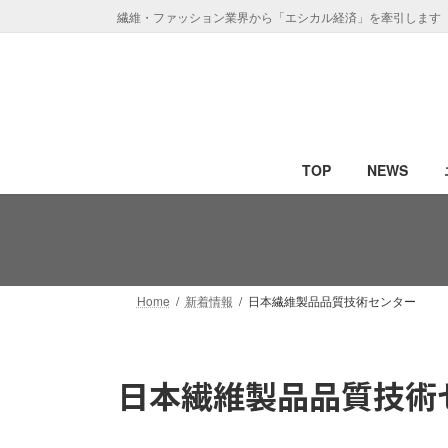
コ
ナ
繊維・ファッション業界から「エシカル経済」を牽引します
ン
ビ
テ
ゲ
ン
ー
ツ
シ
へ
ョ
ス
ン
TOP
NEWS
キ
に
ッ
移
プ
動
Home
新着情報
日本繊維製品品質技術センター
日本繊維製品品質技術