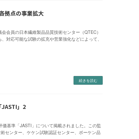
国各拠点の事業拡大
協議会会員の日本繊維製品品質技術センター（QTEC）
ち、対応可能な試験の拡充や営業強化などによって、
続きを読む
ASTI」2
評価基準「JASTI」について掲載されました。この監
技術センター、ケケン試験認証センター、ボーケン品