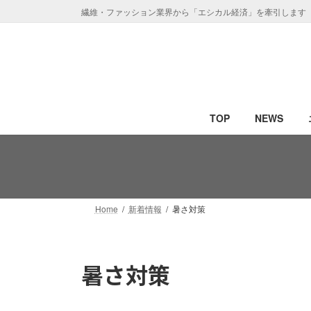
コ
ナ
繊維・ファッション業界から「エシカル経済」を牽引します
ン
ビ
テ
ゲ
ン
ー
ツ
シ
へ
ョ
ス
ン
TOP
NEWS
キ
に
ッ
移
プ
動
Home
新着情報
暑さ対策
暑さ対策