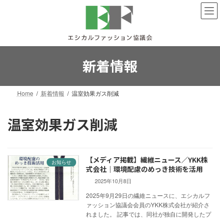
コ
ナ
ン
ビ
テ
ゲ
ン
ー
ツ
シ
へ
ョ
新着情報
ス
ン
キ
に
ッ
移
Home
新着情報
温室効果ガス削減
プ
動
温室効果ガス削減
【メディア掲載】繊維ニュース／YKK株
お知らせ
式会社｜環境配慮のめっき技術を活用
2025年10月8日
2025年9月29日の繊維ニュースに、エシカルフ
ァッション協議会会員のYKK株式会社が紹介さ
れました。 記事では、同社が独自に開発したプ