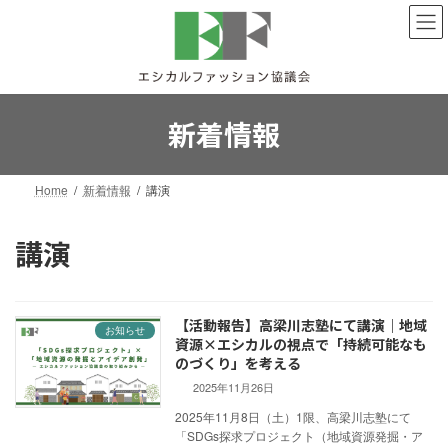
コ
ナ
ン
ビ
テ
ゲ
ン
ー
ツ
シ
へ
ョ
新着情報
ス
ン
キ
に
ッ
移
Home
新着情報
講演
プ
動
講演
【活動報告】高梁川志塾にて講演｜地域
お知らせ
資源×エシカルの視点で「持続可能なも
のづくり」を考える
2025年11月26日
2025年11月8日（土）1限、高梁川志塾にて
「SDGs探求プロジェクト（地域資源発掘・ア