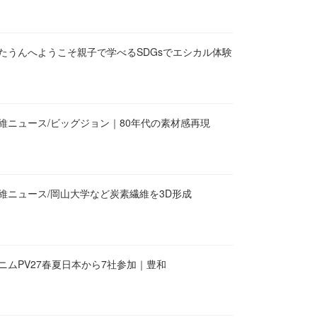
たうんへようこそ親子で学べるSDGsでエシカル体験
維ニュース/ビッグジョン｜80年代の素材感再現
維ニュース/岡山大学など炭素繊維を3D形成
ニムPV27春夏日本から7社参加｜豊和