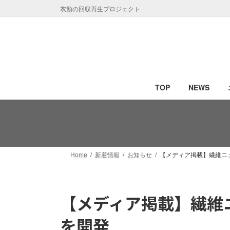
コ
ナ
衣類の回収再生プロジェクト
ン
ビ
テ
ゲ
ン
ー
ツ
シ
へ
ョ
ス
ン
TOP
NEWS
キ
に
ッ
移
プ
動
Home
新着情報
お知らせ
【メディア掲載】繊維ニ
【メディア掲載】繊維
を開発