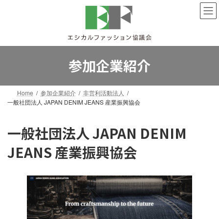
コ
ナ
ン
ビ
テ
ゲ
ン
ー
ツ
シ
へ
ョ
参加企業紹介
ス
ン
キ
に
ッ
移
Home
参加企業紹介
非営利活動法人
プ
動
一般社団法人 JAPAN DENIM JEANS 産業振興協会
一般社団法人 JAPAN DENIM
JEANS 産業振興協会