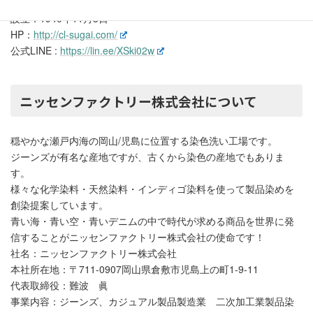
ニフォームレンタル ユニフォーム販売
設立：1940年11月3日
HP：
http://cl-sugai.com/
公式LINE :
https://lin.ee/XSki02w
ニッセンファクトリー株式会社について
穏やかな瀬戸内海の岡山/児島に位置する染色洗い工場です。
ジーンズが有名な産地ですが、古くから染色の産地でもありま
す。
様々な化学染料・天然染料・インディゴ染料を使って製品染めを
創染提案しています。
青い海・青い空・青いデニムの中で時代が求める商品を世界に発
信することがニッセンファクトリー株式会社の使命です！
社名：ニッセンファクトリー株式会社
本社所在地：〒711-0907岡山県倉敷市児島上の町1-9-11
代表取締役：難波 眞
事業内容：ジーンズ、カジュアル製品製造業 二次加工業製品染