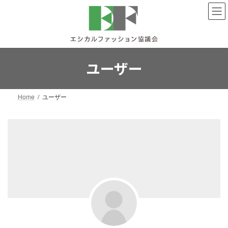
コ
ナ
ン
ビ
テ
ゲ
ン
ー
ツ
シ
へ
ョ
ユーザー
ス
ン
キ
に
ッ
移
Home
ユーザー
プ
動