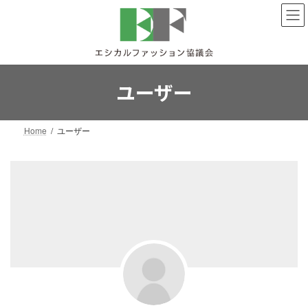
コ
ナ
ン
ビ
テ
ゲ
ン
ー
ツ
シ
へ
ョ
ユーザー
ス
ン
キ
に
ッ
移
Home
ユーザー
プ
動