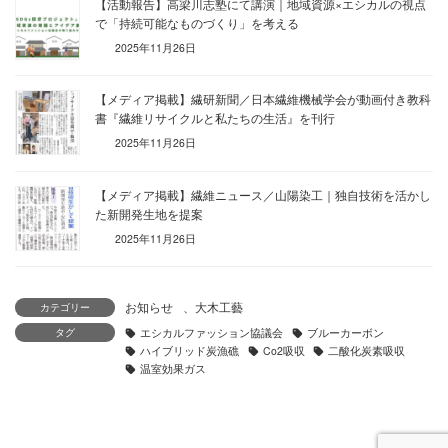
【活動報告】高梁川志塾にて講演｜地域資源×エシカルの視点
で「持続可能なものづくり」を考える
2025年11月26日
【メディア掲載】繊研新聞／日本繊維機械学会が動画付き教科
書『繊維リサイクルと私たちの生活』を刊行
2025年11月26日
【メディア掲載】繊維ニュース／山陽染工｜独自技術を活かし
た新開発生地を提案
2025年11月26日
お知らせ
、
大木工藝
カテゴリー
タグ
エシカルファッション協議会
ブルーカーボン
ハイブリッド炭漁礁
Co2吸収
二酸化炭素吸収
温室効果ガス